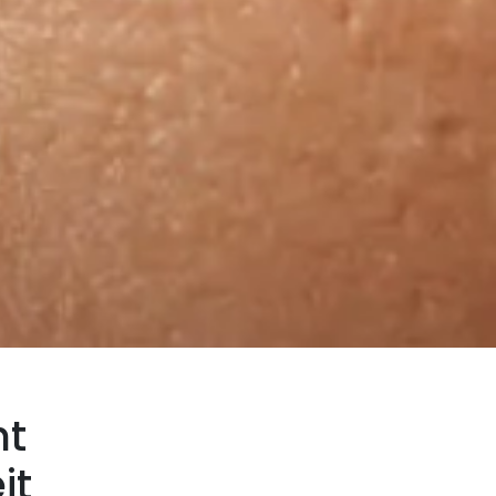
ht
it